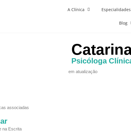
A Clínica
Especialidades
Blog
Catarin
Psicóloga Clínic
em atualização
icas associadas
ar
e na Escrita