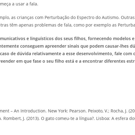
omeça a usar a fala.
plo, as crianças com Perturbação do Espectro do Autismo. Outra
ras têm apenas problemas de fala, como por exemplo as Perturbaç
nicativos e linguísticos dos seus filhos, fornecendo modelos e
entemente conseguem apreender sinais que podem causar-lhes dú
m caso de dúvida relativamente a esse desenvolvimento, fale com 
reender em que fase o seu filho está e a encontrar diferentes es
ent – An Introduction. New York: Pearson. Peixoto, V.; Rocha, J. (2
Rombert, J. (2013). O gato comeu-te a língua?. Lisboa: A esfera dos