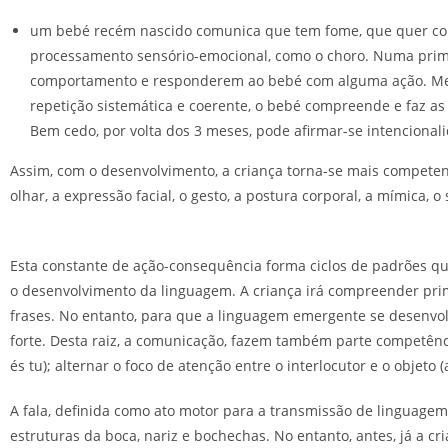
um bebé recém nascido comunica que tem fome, que quer colo
processamento sensório-emocional, como o choro. Numa primeir
comportamento e responderem ao bebé com alguma ação. Me
repetição sistemática e coerente, o bebé compreende e faz as
Bem cedo, por volta dos 3 meses, pode afirmar-se intenciona
Assim, com o desenvolvimento, a criança torna-se mais competen
olhar, a expressão facial, o gesto, a postura corporal, a mímica, o so
Esta constante de ação-consequência forma ciclos de padrões que
o desenvolvimento da linguagem. A criança irá compreender prime
frases. No entanto, para que a linguagem emergente se desenvolv
forte. Desta raiz, a comunicação, fazem também parte competênci
és tu); alternar o foco de atenção entre o interlocutor e o objeto
A fala, definida como ato motor para a transmissão de linguagem,
estruturas da boca, nariz e bochechas. No entanto, antes, já a 