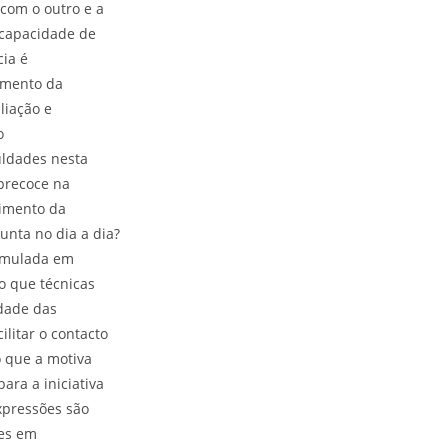
 com o outro e a
 capacidade de
cia é
imento da
liação e
o
uldades nesta
precoce na
vimento da
unta no dia a dia?
timulada em
do que técnicas
idade das
ilitar o contacto
o que a motiva
ara a iniciativa
expressões são
les em