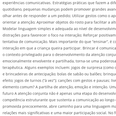
experiências comunicativas. Estratégias práticas que fazem a di
quotidiano, pequenas mudanças podem promover grandes avanço
olhar antes de responder a um pedido; Utilizar gestos como o ap
orientar a atenção; Aproximar objetos do rosto para facilitar a al
Modelar linguagem simples e adequada ao nível de desenvolvim
distrações para favorecer o foco na interação; Reforçar positiva
tentativa de comunicação. Mais importante do que “ensinar”, é c
interação em que a criança queira participar. Brincar é comunica
o contexto privilegiado para o desenvolvimento da atenção conj
emocionalmente envolvente e partilhada, torna-se uma poderos
terapêutica. Alguns exemplos incluem: jogos de surpresa (como o
e brincadeiras de antecipação; bolas de sabão ou balões; brinq
efeito; jogos de turnos (“à vez”); canções com gestos e pausas; liv
elemento comum? A partilha de atenção, emoção e intenção. Um
futuro A atenção conjunta não é apenas uma etapa do desenvo
competência estruturante que sustenta a comunicação ao longo
promovida precocemente, abre caminho para uma linguagem mai
relações mais significativas e uma maior participação social. No 