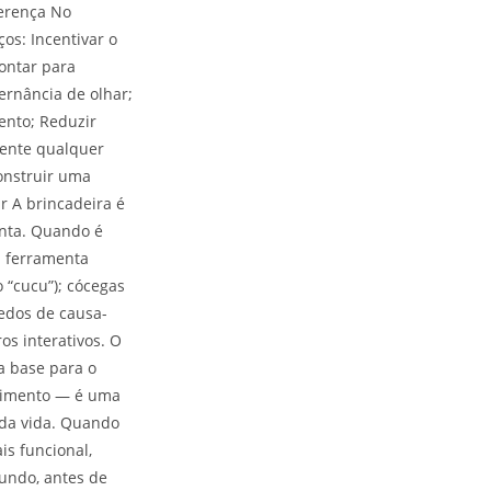
ferença No
s: Incentivar o
ontar para
ternância de olhar;
ento; Reduzir
mente qualquer
onstruir uma
r A brincadeira é
unta. Quando é
a ferramenta
 “cucu”); cócegas
uedos de causa-
ros interativos. O
a base para o
lvimento — é uma
 da vida. Quando
s funcional,
fundo, antes de