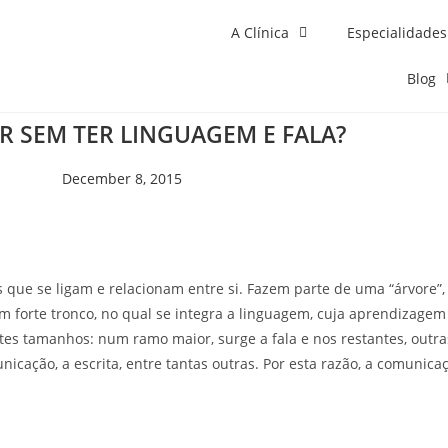
A Clínica
Especialidades
Blog
R SEM TER LINGUAGEM E FALA?
December 8, 2015
ue se ligam e relacionam entre si. Fazem parte de uma “árvore”, 
m forte tronco, no qual se integra a linguagem, cuja aprendizage
ntes tamanhos: num ramo maior, surge a fala e nos restantes, out
nicação, a escrita, entre tantas outras. Por esta razão, a comuni