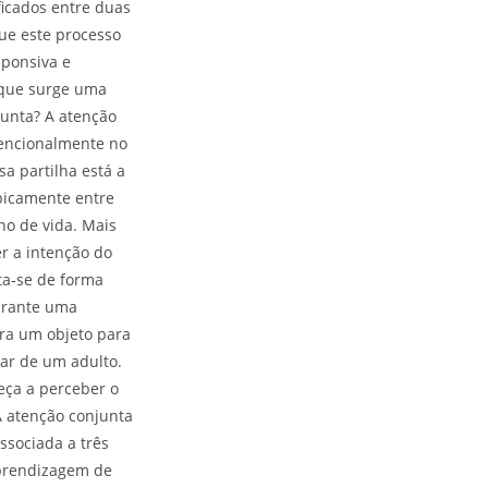
ficados entre duas
que este processo
sponsiva e
o que surge uma
junta? A atenção
tencionalmente no
a partilha está a
picamente entre
no de vida. Mais
r a intenção do
sta-se de forma
urante uma
tra um objeto para
tar de um adulto.
eça a perceber o
A atenção conjunta
ssociada a três
aprendizagem de