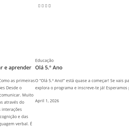
Educação
r e aprender
Olá 5.º Ano
Como as primeiras
O “Olá 5.º Ano!” está quase a começar! Se vais pa
ões Desde o
explora o programa e inscreve-te já! Esperamos p
 comunicar. Muito
April 1, 2026
as através do
s interações
 cognição e das
guagem verbal. É