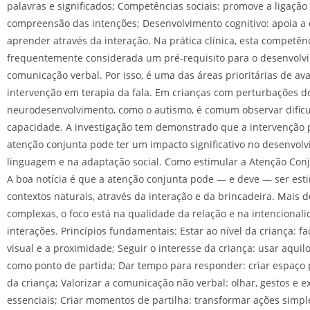
palavras e significados; Competências sociais: promove a ligação
compreensão das intenções; Desenvolvimento cognitivo: apoia a
aprender através da interação. Na prática clínica, esta competên
frequentemente considerada um pré-requisito para o desenvolv
comunicação verbal. Por isso, é uma das áreas prioritárias de ava
intervenção em terapia da fala. Em crianças com perturbações d
neurodesenvolvimento, como o autismo, é comum observar dific
capacidade. A investigação tem demonstrado que a intervenção 
atenção conjunta pode ter um impacto significativo no desenvol
linguagem e na adaptação social. Como estimular a Atenção Conj
A boa notícia é que a atenção conjunta pode — e deve — ser es
contextos naturais, através da interação e da brincadeira. Mais 
complexas, o foco está na qualidade da relação e na intencional
interações. Princípios fundamentais: Estar ao nível da criança: fac
visual e a proximidade; Seguir o interesse da criança: usar aquil
como ponto de partida; Dar tempo para responder: criar espaço p
da criança; Valorizar a comunicação não verbal: olhar, gestos e 
essenciais; Criar momentos de partilha: transformar ações simp