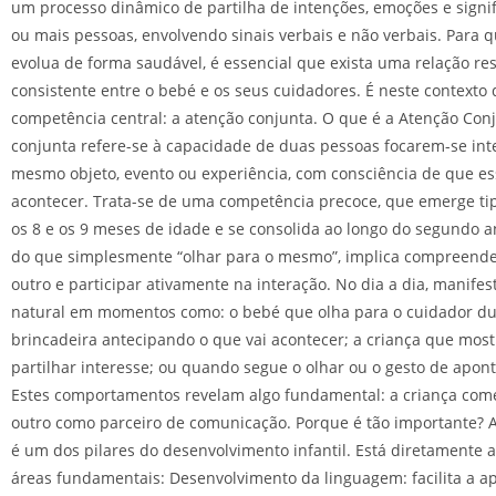
um processo dinâmico de partilha de intenções, emoções e signi
ou mais pessoas, envolvendo sinais verbais e não verbais. Para 
evolua de forma saudável, é essencial que exista uma relação re
consistente entre o bebé e os seus cuidadores. É neste context
competência central: a atenção conjunta. O que é a Atenção Con
conjunta refere-se à capacidade de duas pessoas focarem-se in
mesmo objeto, evento ou experiência, com consciência de que ess
acontecer. Trata-se de uma competência precoce, que emerge ti
os 8 e os 9 meses de idade e se consolida ao longo do segundo a
do que simplesmente “olhar para o mesmo”, implica compreende
outro e participar ativamente na interação. No dia a dia, manife
natural em momentos como: o bebé que olha para o cuidador d
brincadeira antecipando o que vai acontecer; a criança que mos
partilhar interesse; ou quando segue o olhar ou o gesto de apon
Estes comportamentos revelam algo fundamental: a criança com
outro como parceiro de comunicação. Porque é tão importante? 
é um dos pilares do desenvolvimento infantil. Está diretamente a
áreas fundamentais: Desenvolvimento da linguagem: facilita a 