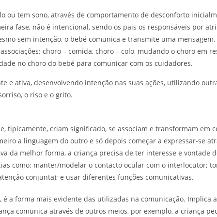
 ou tem sono, através de comportamento de desconforto inicialm
a fase, não é intencional, sendo os pais os responsáveis por atri
smo sem intenção, o bebé comunica e transmite uma mensagem. 
 associações: choro – comida, choro – colo, mudando o choro em re
lidade no choro do bebé para comunicar com os cuidadores.
te e ativa, desenvolvendo intenção nas suas ações, utilizando ou
rriso, o riso e o grito.
, tipicamente, criam significado, se associam e transformam em c
iro a linguagem do outro e só depois começar a expressar-se atra
a da melhor forma, a criança precisa de ter interesse e vontade d
as como: manter/modelar o contacto ocular com o interlocutor; to
 (atenção conjunta); e usar diferentes funções comunicativas.
 é a forma mais evidente das utilizadas na comunicação. Implica a
criança comunica através de outros meios, por exemplo, a criança 