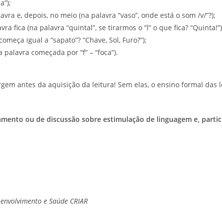
a”);
ra e, depois, no meio (na palavra “vaso”, onde está o som /v/”?);
 fica (na palavra “quintal”, se tirarmos o “l” o que fica? “Quinta!”)
meça igual a “sapato”? “Chave, Sol, Furo?”);
palavra começada por “f” – “foca”).
m antes da aquisição da leitura! Sem elas, o ensino formal das l
hamento ou de discussão sobre estimulação de linguagem e, parti
senvolvimento e Saúde CRIAR