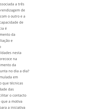
ssociada a três
aprendizagem de
 com o outro e a
 capacidade de
cia é
imento da
liação e
o
uldades nesta
precoce na
vimento da
unta no dia a dia?
timulada em
do que técnicas
idade das
ilitar o contacto
o que a motiva
ara a iniciativa