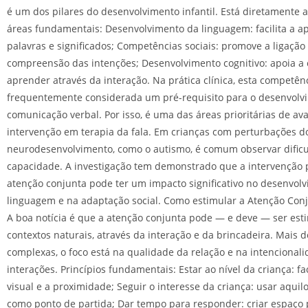
é um dos pilares do desenvolvimento infantil. Está diretamente a
áreas fundamentais: Desenvolvimento da linguagem: facilita a 
palavras e significados; Competências sociais: promove a ligação
compreensão das intenções; Desenvolvimento cognitivo: apoia a
aprender através da interação. Na prática clínica, esta competên
frequentemente considerada um pré-requisito para o desenvolv
comunicação verbal. Por isso, é uma das áreas prioritárias de ava
intervenção em terapia da fala. Em crianças com perturbações d
neurodesenvolvimento, como o autismo, é comum observar dific
capacidade. A investigação tem demonstrado que a intervenção 
atenção conjunta pode ter um impacto significativo no desenvol
linguagem e na adaptação social. Como estimular a Atenção Conj
A boa notícia é que a atenção conjunta pode — e deve — ser es
contextos naturais, através da interação e da brincadeira. Mais 
complexas, o foco está na qualidade da relação e na intencional
interações. Princípios fundamentais: Estar ao nível da criança: fac
visual e a proximidade; Seguir o interesse da criança: usar aquil
como ponto de partida; Dar tempo para responder: criar espaço p