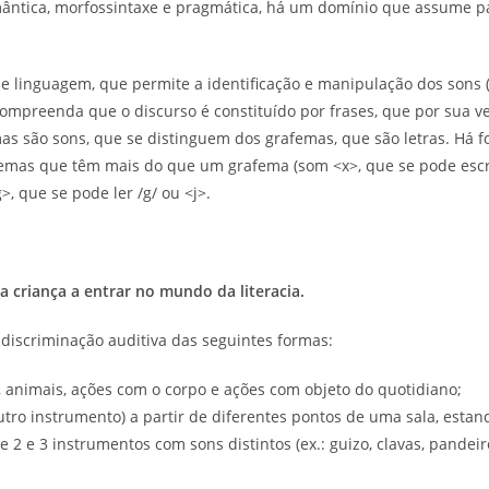
ntica, morfossintaxe e pragmática, há um domínio que assume par
de linguagem, que permite a identificação e manipulação dos sons
mpreenda que o discurso é constituído por frases, que por sua ve
 são sons, que se distinguem dos grafemas, que são letras. Há 
nemas que têm mais do que um grafema (som <x>, que se pode escrev
 que se pode ler /g/ ou <j>.
a criança a entrar no mundo da literacia.
 discriminação auditiva das seguintes formas:
 animais, ações com o corpo e ações com objeto do quotidiano;
ro instrumento) a partir de diferentes pontos de uma sala, estan
2 e 3 instrumentos com sons distintos (ex.: guizo, clavas, pandeir