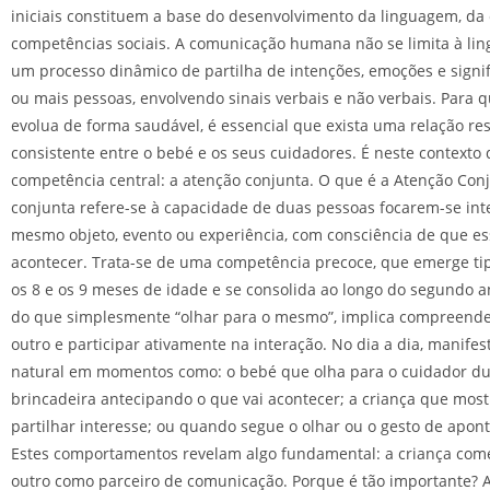
iniciais constituem a base do desenvolvimento da linguagem, da
competências sociais. A comunicação humana não se limita à lin
um processo dinâmico de partilha de intenções, emoções e signi
ou mais pessoas, envolvendo sinais verbais e não verbais. Para 
evolua de forma saudável, é essencial que exista uma relação re
consistente entre o bebé e os seus cuidadores. É neste context
competência central: a atenção conjunta. O que é a Atenção Con
conjunta refere-se à capacidade de duas pessoas focarem-se in
mesmo objeto, evento ou experiência, com consciência de que ess
acontecer. Trata-se de uma competência precoce, que emerge ti
os 8 e os 9 meses de idade e se consolida ao longo do segundo a
do que simplesmente “olhar para o mesmo”, implica compreende
outro e participar ativamente na interação. No dia a dia, manife
natural em momentos como: o bebé que olha para o cuidador d
brincadeira antecipando o que vai acontecer; a criança que mos
partilhar interesse; ou quando segue o olhar ou o gesto de apon
Estes comportamentos revelam algo fundamental: a criança com
outro como parceiro de comunicação. Porque é tão importante? 