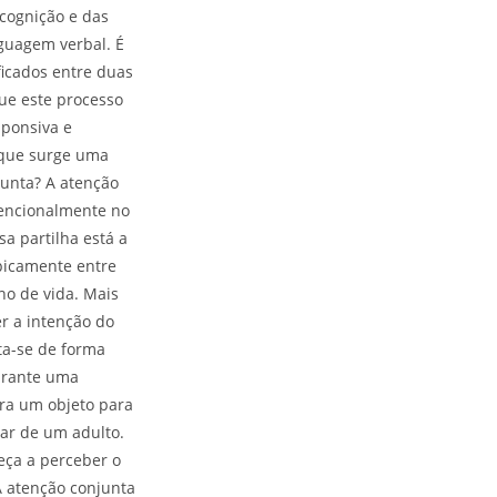
 cognição e das
guagem verbal. É
ficados entre duas
que este processo
sponsiva e
o que surge uma
junta? A atenção
tencionalmente no
a partilha está a
picamente entre
no de vida. Mais
r a intenção do
sta-se de forma
urante uma
tra um objeto para
tar de um adulto.
eça a perceber o
A atenção conjunta