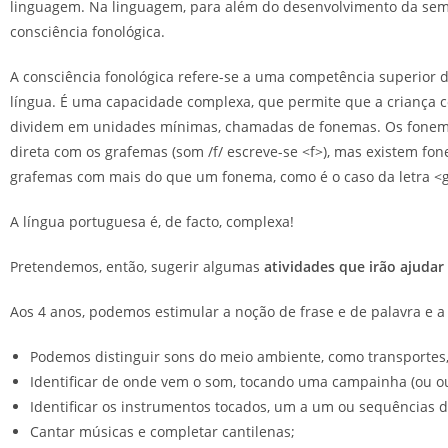
linguagem. Na linguagem, para além do desenvolvimento da semâ
consciência fonológica.
A consciência fonológica refere-se a uma competência superior 
língua. É uma capacidade complexa, que permite que a criança co
dividem em unidades mínimas, chamadas de fonemas. Os fonemas
direta com os grafemas (som /f/ escreve-se <f>), mas existem fo
grafemas com mais do que um fonema, como é o caso da letra <g>,
A língua portuguesa é, de facto, complexa!
Pretendemos, então, sugerir algumas
atividades que irão ajudar 
Aos 4 anos, podemos estimular a noção de frase e de palavra e a
Podemos distinguir sons do meio ambiente, como transportes,
Identificar de onde vem o som, tocando uma campainha (ou out
Identificar os instrumentos tocados, um a um ou sequências de 
Cantar músicas e completar cantilenas;