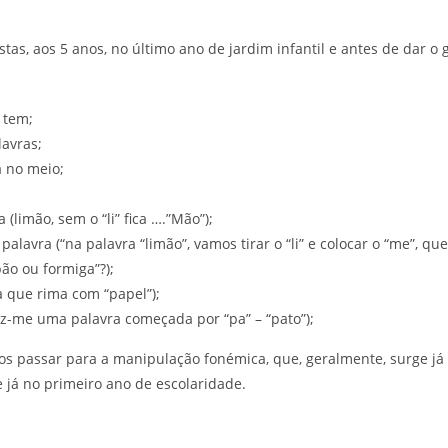
s, aos 5 anos, no último ano de jardim infantil e antes de dar o g
 tem;
lavras;
á no meio;
(limão, sem o “li” fica ….”Mão”);
lavra (“na palavra “limão”, vamos tirar o “li” e colocar o “me”, que 
ão ou formiga”?);
 que rima com “papel”);
-me uma palavra começada por “pa” – “pato”);
s passar para a manipulação fonémica, que, geralmente, surge já
 já no primeiro ano de escolaridade.