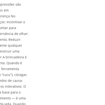
expressões são
les em
ferença No
s: Incentivar o
ontar para
ternância de olhar;
ento; Reduzir
mente qualquer
onstruir uma
r A brincadeira é
unta. Quando é
a ferramenta
 “cucu”); cócegas
uedos de causa-
ros interativos. O
a base para o
lvimento — é uma
 da vida. Quando