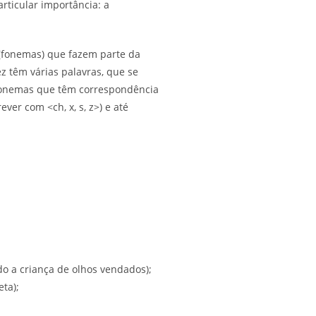
ticular importância: a
 (fonemas) que fazem parte da
z têm várias palavras, que se
fonemas que têm correspondência
er com <ch, x, s, z>) e até
do a criança de olhos vendados);
eta);