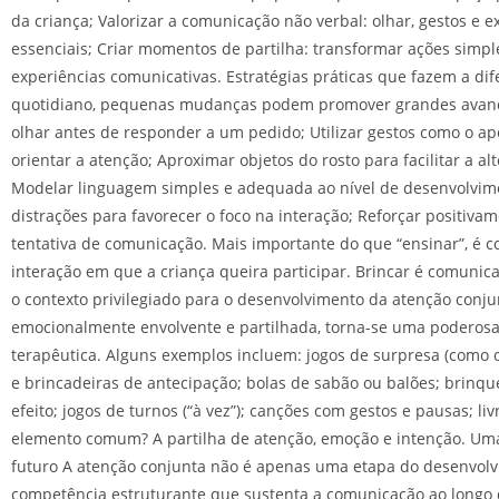
da criança; Valorizar a comunicação não verbal: olhar, gestos e 
essenciais; Criar momentos de partilha: transformar ações simp
experiências comunicativas. Estratégias práticas que fazem a di
quotidiano, pequenas mudanças podem promover grandes avanço
olhar antes de responder a um pedido; Utilizar gestos como o ap
orientar a atenção; Aproximar objetos do rosto para facilitar a al
Modelar linguagem simples e adequada ao nível de desenvolvim
distrações para favorecer o foco na interação; Reforçar positiva
tentativa de comunicação. Mais importante do que “ensinar”, é c
interação em que a criança queira participar. Brincar é comunica
o contexto privilegiado para o desenvolvimento da atenção conj
emocionalmente envolvente e partilhada, torna-se uma poderos
terapêutica. Alguns exemplos incluem: jogos de surpresa (como o
e brincadeiras de antecipação; bolas de sabão ou balões; brinq
efeito; jogos de turnos (“à vez”); canções com gestos e pausas; liv
elemento comum? A partilha de atenção, emoção e intenção. Um
futuro A atenção conjunta não é apenas uma etapa do desenvo
competência estruturante que sustenta a comunicação ao longo