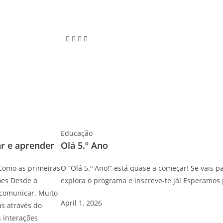
Educação
r e aprender
Olá 5.º Ano
Como as primeiras
O “Olá 5.º Ano!” está quase a começar! Se vais pa
ões Desde o
explora o programa e inscreve-te já! Esperamos p
 comunicar. Muito
April 1, 2026
as através do
s interações